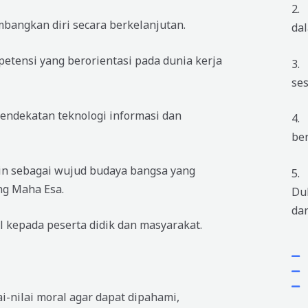
2. 
bangkan diri secara berkelanjutan.
da
tensi yang berorientasi pada dunia kerja
3.
se
endekatan teknologi informasi dan
4.
ber
lin sebagai wujud budaya bangsa yang
5.
ng Maha Esa.
Du
da
 kepada peserta didik dan masyarakat.
i-nilai moral agar dapat dipahami,