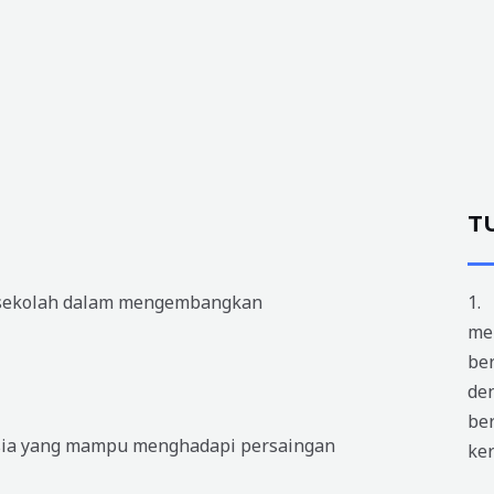
T
i sekolah dalam mengembangkan
1.
me
ber
den
be
usia yang mampu menghadapi persaingan
ker