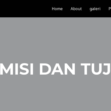
Home
About
galeri
P
 MISI DAN T