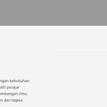
engan kebutuhan
fil pelajar
kembangan ilmu
an dan taqwa