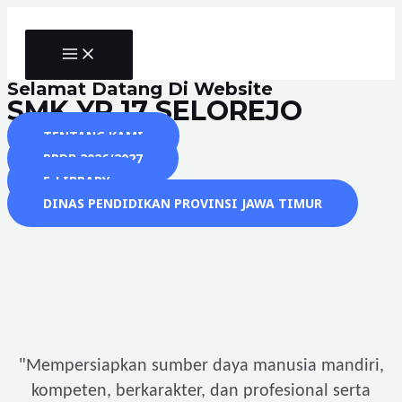
Skip
to
MAIN
content
MENU
Selamat Datang Di Website
SMK YP 17 SELOREJO
TENTANG KAMI
PPDB 2026/2027
E-LIBRARY
DINAS PENDIDIKAN PROVINSI JAWA TIMUR
"
Mempersiapkan sumber daya manusia mandiri,
kompeten, berkarakter, dan profesional serta