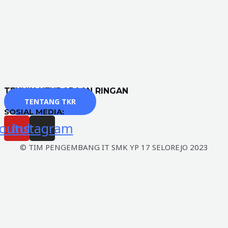
TEKNIK KENDARAAN RINGAN
TENTANG TKR
SOSIAL MEDIA:
outube
Instagram
© TIM PENGEMBANG IT SMK YP 17 SELOREJO 2023