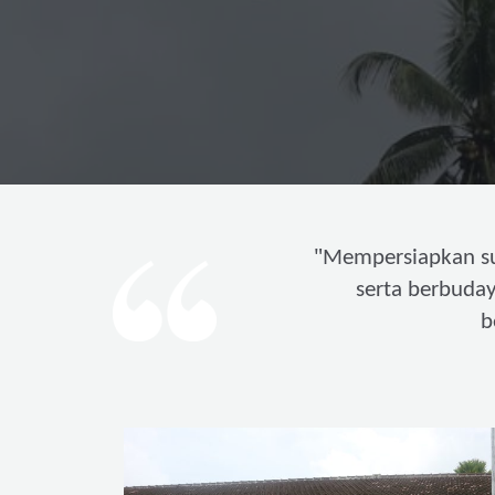
"
Mempersiapkan s
serta berbuda
b