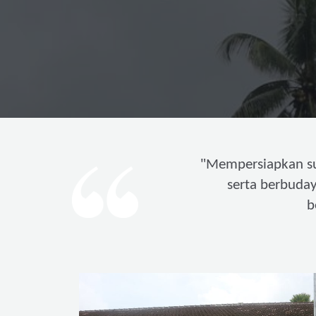
"
Mempersiapkan s
serta berbuda
b