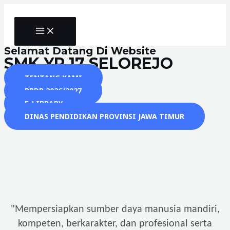
Skip
to
MAIN
content
MENU
Selamat Datang Di Website
SMK YP 17 SELOREJO
TENTANG KAMI
PPDB 2026/2027
E-LIBRARY
DINAS PENDIDIKAN PROVINSI JAWA TIMUR
"
Mempersiapkan sumber daya manusia mandiri,
kompeten, berkarakter, dan profesional serta