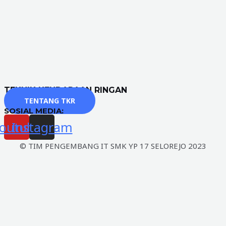
TEKNIK KENDARAAN RINGAN
TENTANG TKR
SOSIAL MEDIA:
outube
Instagram
© TIM PENGEMBANG IT SMK YP 17 SELOREJO 2023