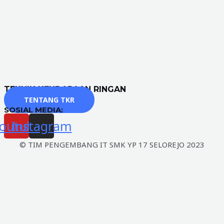
TEKNIK KENDARAAN RINGAN
TENTANG TKR
SOSIAL MEDIA:
outube
Instagram
© TIM PENGEMBANG IT SMK YP 17 SELOREJO 2023