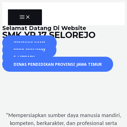
Skip
to
MAIN
content
MENU
Selamat Datang Di Website
SMK YP 17 SELOREJO
TENTANG KAMI
PPDB 2026/2027
E-LIBRARY
DINAS PENDIDIKAN PROVINSI JAWA TIMUR
"
Mempersiapkan sumber daya manusia mandiri,
kompeten, berkarakter, dan profesional serta