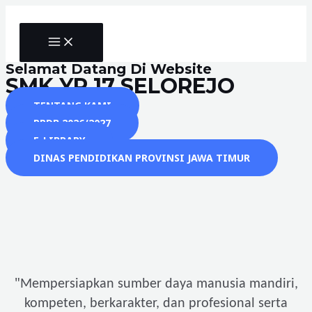
Skip
to
MAIN
content
MENU
Selamat Datang Di Website
SMK YP 17 SELOREJO
TENTANG KAMI
PPDB 2026/2027
E-LIBRARY
DINAS PENDIDIKAN PROVINSI JAWA TIMUR
"
Mempersiapkan sumber daya manusia mandiri,
kompeten, berkarakter, dan profesional serta