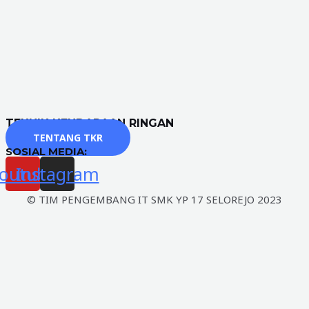
TEKNIK KENDARAAN RINGAN
TENTANG TKR
SOSIAL MEDIA:
outube
Instagram
© TIM PENGEMBANG IT SMK YP 17 SELOREJO 2023