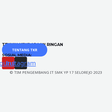
TEKNIK KENDARAAN RINGAN
TENTANG TKR
SOSIAL MEDIA:
outube
Instagram
© TIM PENGEMBANG IT SMK YP 17 SELOREJO 2023