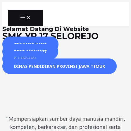
Skip
to
MAIN
content
MENU
Selamat Datang Di Website
SMK YP 17 SELOREJO
TENTANG KAMI
PPDB 2026/2027
E-LIBRARY
DINAS PENDIDIKAN PROVINSI JAWA TIMUR
"
Mempersiapkan sumber daya manusia mandiri,
kompeten, berkarakter, dan profesional serta