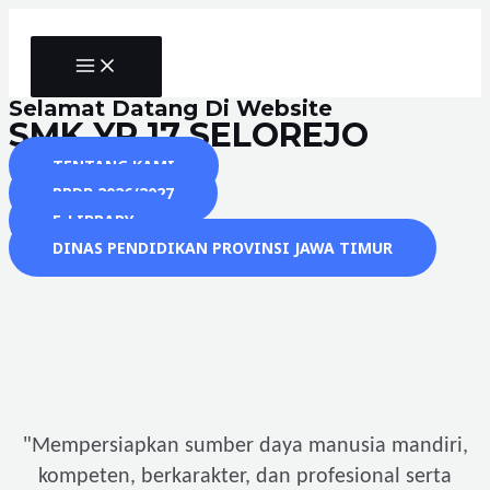
Skip
to
MAIN
content
MENU
Selamat Datang Di Website
SMK YP 17 SELOREJO
TENTANG KAMI
PPDB 2026/2027
E-LIBRARY
DINAS PENDIDIKAN PROVINSI JAWA TIMUR
"
Mempersiapkan sumber daya manusia mandiri,
kompeten, berkarakter, dan profesional serta