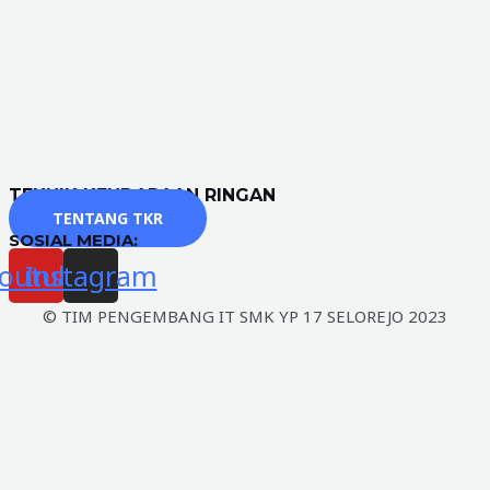
TEKNIK KENDARAAN RINGAN
TENTANG TKR
SOSIAL MEDIA:
outube
Instagram
© TIM PENGEMBANG IT SMK YP 17 SELOREJO 2023