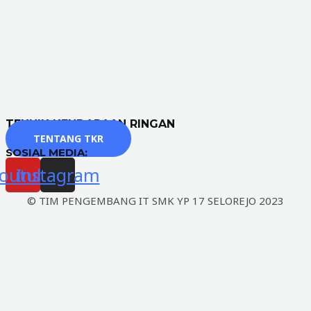
TEKNIK KENDARAAN RINGAN
TENTANG TKR
SOSIAL MEDIA:
outube
Instagram
© TIM PENGEMBANG IT SMK YP 17 SELOREJO 2023