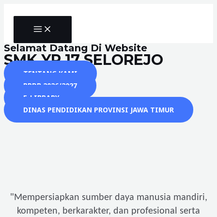
Skip
to
MAIN
content
MENU
Selamat Datang Di Website
SMK YP 17 SELOREJO
TENTANG KAMI
PPDB 2026/2027
E-LIBRARY
DINAS PENDIDIKAN PROVINSI JAWA TIMUR
"
Mempersiapkan sumber daya manusia mandiri,
kompeten, berkarakter, dan profesional serta