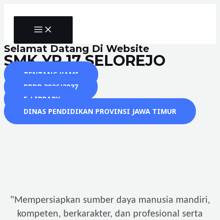
Skip
to
MAIN
content
MENU
Selamat Datang Di Website
SMK YP 17 SELOREJO
TENTANG KAMI
PPDB 2026/2027
E-LIBRARY
DINAS PENDIDIKAN PROVINSI JAWA TIMUR
"
Mempersiapkan sumber daya manusia mandiri,
kompeten, berkarakter, dan profesional serta