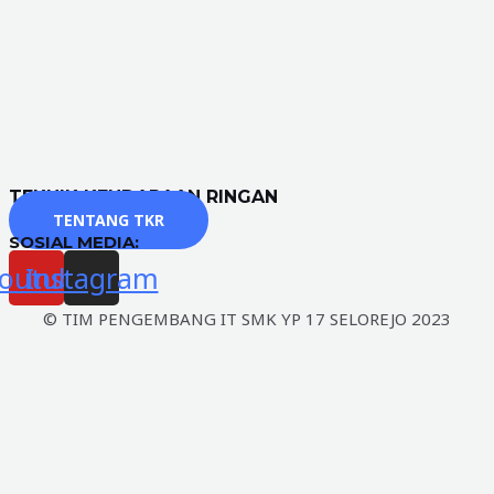
TEKNIK KENDARAAN RINGAN
TENTANG TKR
SOSIAL MEDIA:
outube
Instagram
© TIM PENGEMBANG IT SMK YP 17 SELOREJO 2023