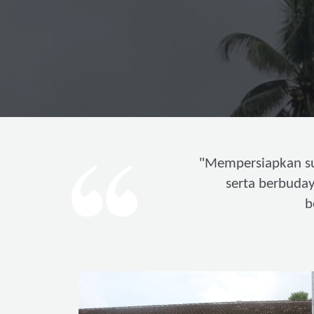
"
Mempersiapkan s
serta berbuda
b