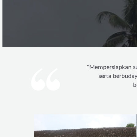
"
Mempersiapkan s
serta berbuda
b