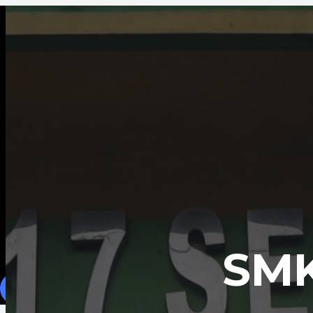
Home
About
galeri
PUBLIKASI
Contact
SMK
TAKE ACTION