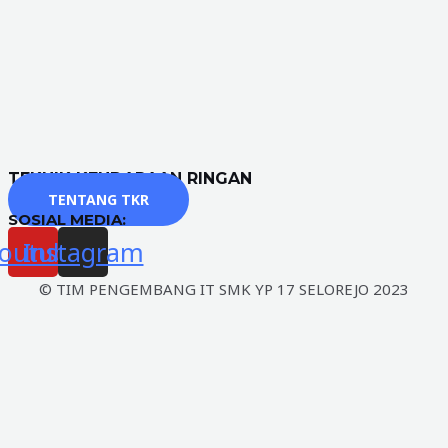
TEKNIK KENDARAAN RINGAN
TENTANG TKR
SOSIAL MEDIA:
outube
Instagram
© TIM PENGEMBANG IT SMK YP 17 SELOREJO 2023