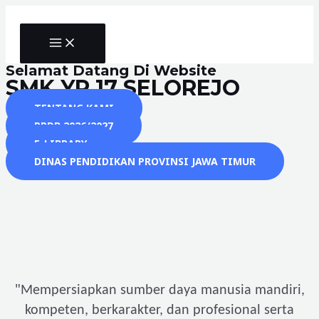
Skip
to
MAIN
content
MENU
Selamat Datang Di Website
SMK YP 17 SELOREJO
TENTANG KAMI
PPDB 2026/2027
E-LIBRARY
DINAS PENDIDIKAN PROVINSI JAWA TIMUR
"
Mempersiapkan sumber daya manusia mandiri,
kompeten, berkarakter, dan profesional serta