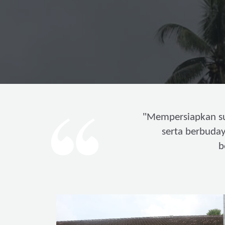
"
Mempersiapkan s
serta berbuda
b