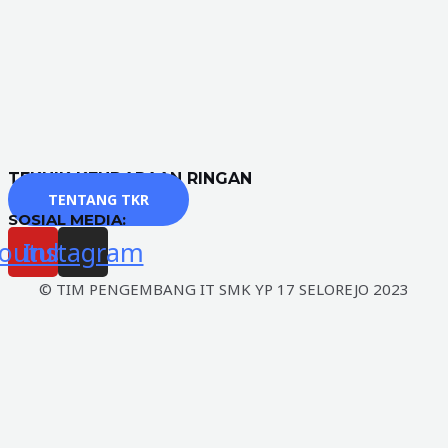
TEKNIK KENDARAAN RINGAN
TENTANG TKR
SOSIAL MEDIA:
outube
Instagram
© TIM PENGEMBANG IT SMK YP 17 SELOREJO 2023