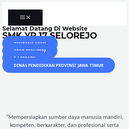
Skip
to
MAIN
content
MENU
Selamat Datang Di Website
SMK YP 17 SELOREJO
TENTANG KAMI
PPDB 2026/2027
E-LIBRARY
DINAS PENDIDIKAN PROVINSI JAWA TIMUR
"
Mempersiapkan sumber daya manusia mandiri,
kompeten, berkarakter, dan profesional serta