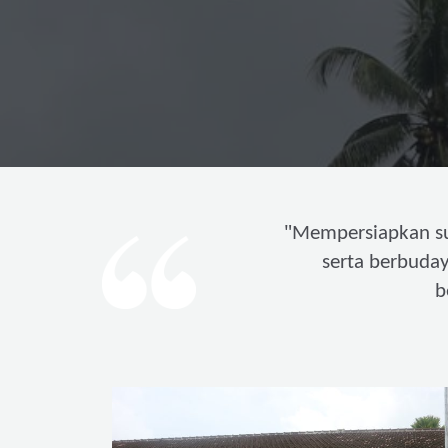
"
Mempersiapkan s
serta berbuda
b