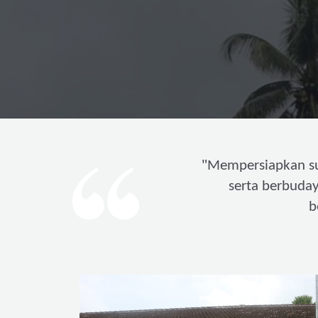
"
Mempersiapkan s
serta berbuda
b