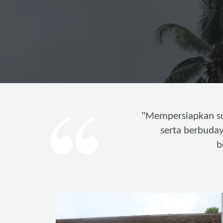
"
Mempersiapkan s
serta berbuda
b