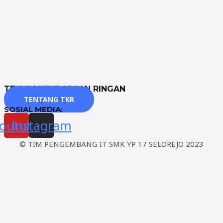
TEKNIK KENDARAAN RINGAN
TENTANG TKR
SOSIAL MEDIA:
outube
Instagram
© TIM PENGEMBANG IT SMK YP 17 SELOREJO 2023