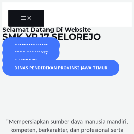
Skip
to
MAIN
content
MENU
Selamat Datang Di Website
SMK YP 17 SELOREJO
TENTANG KAMI
PPDB 2026/2027
E-LIBRARY
DINAS PENDIDIKAN PROVINSI JAWA TIMUR
"
Mempersiapkan sumber daya manusia mandiri,
kompeten, berkarakter, dan profesional serta