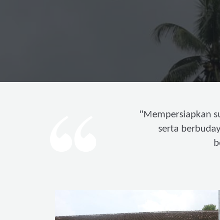
"
Mempersiapkan s
serta berbuda
b