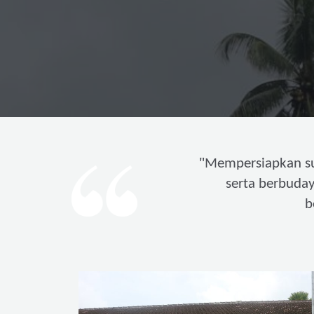
"
Mempersiapkan s
serta berbuda
b