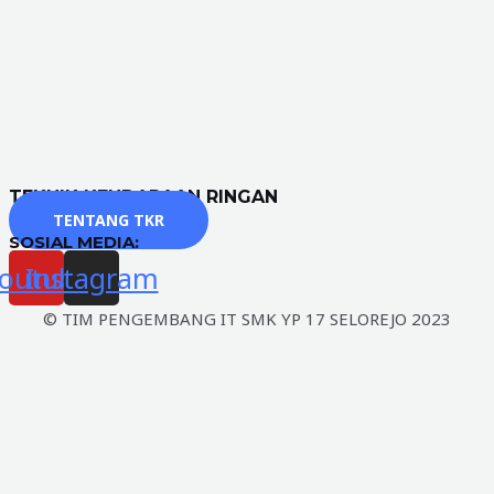
TEKNIK KENDARAAN RINGAN
TENTANG TKR
SOSIAL MEDIA:
outube
Instagram
© TIM PENGEMBANG IT SMK YP 17 SELOREJO 2023