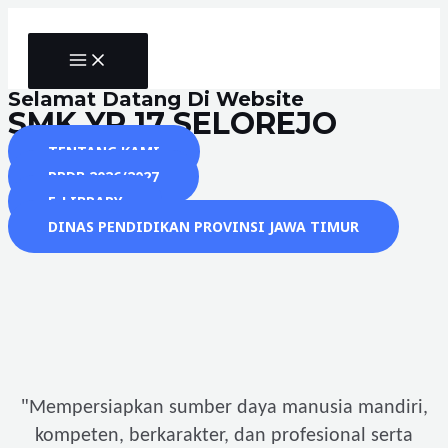
Skip
to
MAIN
content
MENU
Selamat Datang Di Website
SMK YP 17 SELOREJO
TENTANG KAMI
PPDB 2026/2027
E-LIBRARY
DINAS PENDIDIKAN PROVINSI JAWA TIMUR
"
Mempersiapkan sumber daya manusia mandiri,
kompeten, berkarakter, dan profesional serta