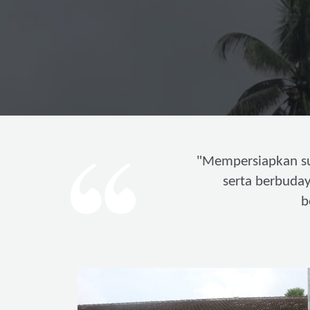
"
Mempersiapkan s
serta berbuda
b