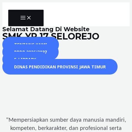
Skip
to
MAIN
content
MENU
Selamat Datang Di Website
SMK YP 17 SELOREJO
TENTANG KAMI
PPDB 2026/2027
E-LIBRARY
DINAS PENDIDIKAN PROVINSI JAWA TIMUR
"
Mempersiapkan sumber daya manusia mandiri,
kompeten, berkarakter, dan profesional serta