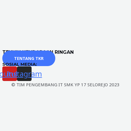
TEKNIK KENDARAAN RINGAN
TENTANG TKR
SOSIAL MEDIA:
outube
Instagram
© TIM PENGEMBANG IT SMK YP 17 SELOREJO 2023