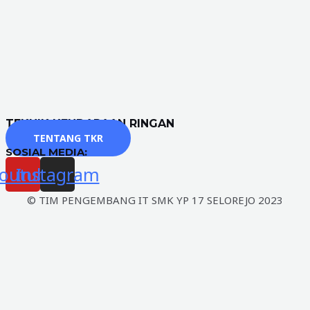
TEKNIK KENDARAAN RINGAN
TENTANG TKR
SOSIAL MEDIA:
outube
Instagram
© TIM PENGEMBANG IT SMK YP 17 SELOREJO 2023