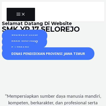
Skip
to
MAIN
content
MENU
Selamat Datang Di Website
SMK YP 17 SELOREJO
TENTANG KAMI
PPDB 2026/2027
E-LIBRARY
DINAS PENDIDIKAN PROVINSI JAWA TIMUR
"
Mempersiapkan sumber daya manusia mandiri,
kompeten, berkarakter, dan profesional serta