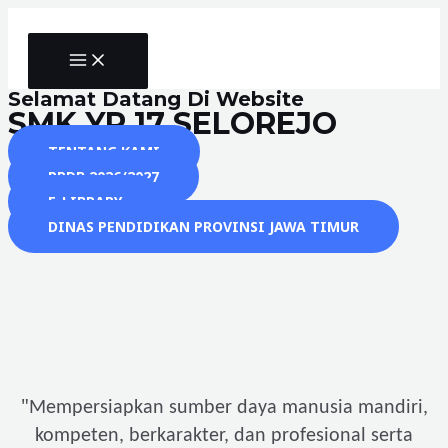
Skip
to
MAIN
content
MENU
Selamat Datang Di Website
SMK YP 17 SELOREJO
TENTANG KAMI
PPDB 2026/2027
E-LIBRARY
DINAS PENDIDIKAN PROVINSI JAWA TIMUR
"
Mempersiapkan sumber daya manusia mandiri,
kompeten, berkarakter, dan profesional serta