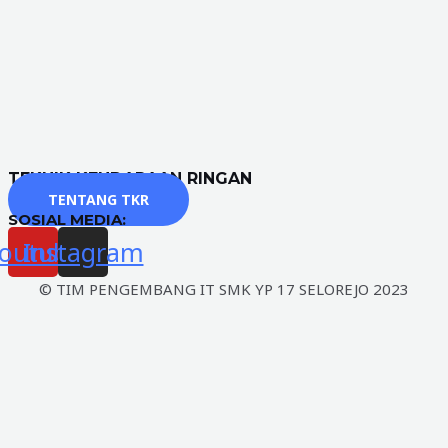
TEKNIK KENDARAAN RINGAN
TENTANG TKR
SOSIAL MEDIA:
outube
Instagram
© TIM PENGEMBANG IT SMK YP 17 SELOREJO 2023