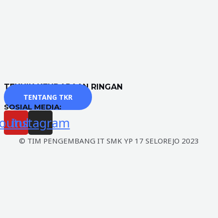
TEKNIK KENDARAAN RINGAN
TENTANG TKR
SOSIAL MEDIA:
outube
Instagram
© TIM PENGEMBANG IT SMK YP 17 SELOREJO 2023