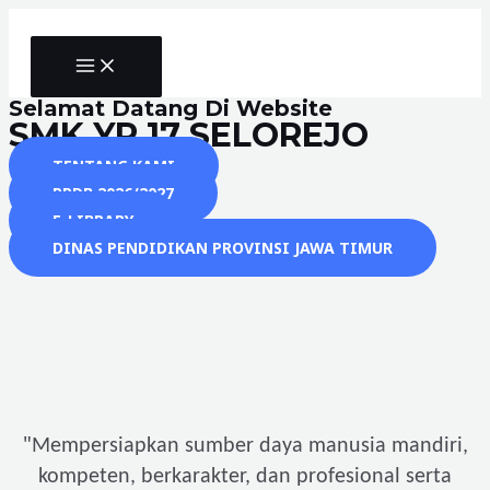
Skip
to
MAIN
content
MENU
Selamat Datang Di Website
SMK YP 17 SELOREJO
TENTANG KAMI
PPDB 2026/2027
E-LIBRARY
DINAS PENDIDIKAN PROVINSI JAWA TIMUR
"
Mempersiapkan sumber daya manusia mandiri,
kompeten, berkarakter, dan profesional serta