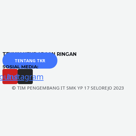
TEKNIK KENDARAAN RINGAN
TENTANG TKR
SOSIAL MEDIA:
outube
Instagram
© TIM PENGEMBANG IT SMK YP 17 SELOREJO 2023