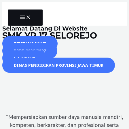
Skip
to
MAIN
content
MENU
Selamat Datang Di Website
SMK YP 17 SELOREJO
TENTANG KAMI
PPDB 2026/2027
E-LIBRARY
DINAS PENDIDIKAN PROVINSI JAWA TIMUR
"
Mempersiapkan sumber daya manusia mandiri,
kompeten, berkarakter, dan profesional serta