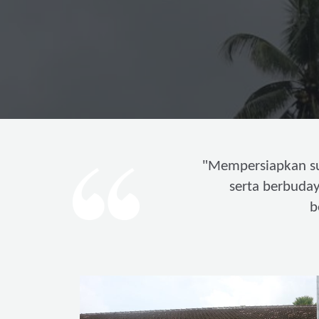
"
Mempersiapkan s
serta berbuda
b