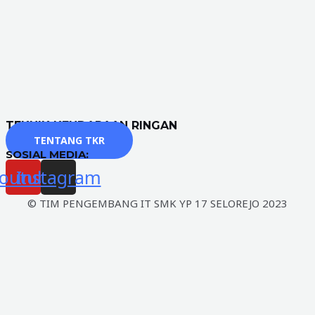
TEKNIK KENDARAAN RINGAN
TENTANG TKR
SOSIAL MEDIA:
outube
Instagram
© TIM PENGEMBANG IT SMK YP 17 SELOREJO 2023