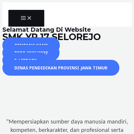
Skip
to
MAIN
content
MENU
Selamat Datang Di Website
SMK YP 17 SELOREJO
TENTANG KAMI
PPDB 2026/2027
E-LIBRARY
DINAS PENDIDIKAN PROVINSI JAWA TIMUR
"
Mempersiapkan sumber daya manusia mandiri,
kompeten, berkarakter, dan profesional serta