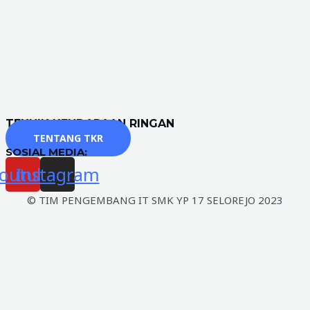
TEKNIK KENDARAAN RINGAN
TENTANG TKR
SOSIAL MEDIA:
outube
Instagram
© TIM PENGEMBANG IT SMK YP 17 SELOREJO 2023