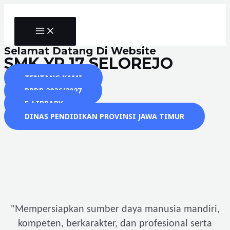
Skip
to
MAIN
content
MENU
Selamat Datang Di Website
SMK YP 17 SELOREJO
TENTANG KAMI
PPDB 2026/2027
E-LIBRARY
DINAS PENDIDIKAN PROVINSI JAWA TIMUR
"
Mempersiapkan sumber daya manusia mandiri,
kompeten, berkarakter, dan profesional serta