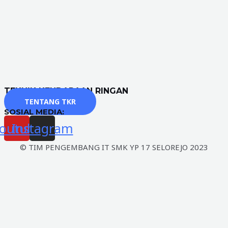
TEKNIK KENDARAAN RINGAN
TENTANG TKR
SOSIAL MEDIA:
outube
Instagram
© TIM PENGEMBANG IT SMK YP 17 SELOREJO 2023