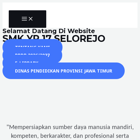
Skip
to
MAIN
content
MENU
Selamat Datang Di Website
SMK YP 17 SELOREJO
TENTANG KAMI
PPDB 2026/2027
E-LIBRARY
DINAS PENDIDIKAN PROVINSI JAWA TIMUR
"
Mempersiapkan sumber daya manusia mandiri,
kompeten, berkarakter, dan profesional serta