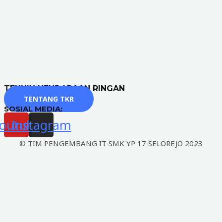
TEKNIK KENDARAAN RINGAN
TENTANG TKR
SOSIAL MEDIA:
outube
Instagram
© TIM PENGEMBANG IT SMK YP 17 SELOREJO 2023