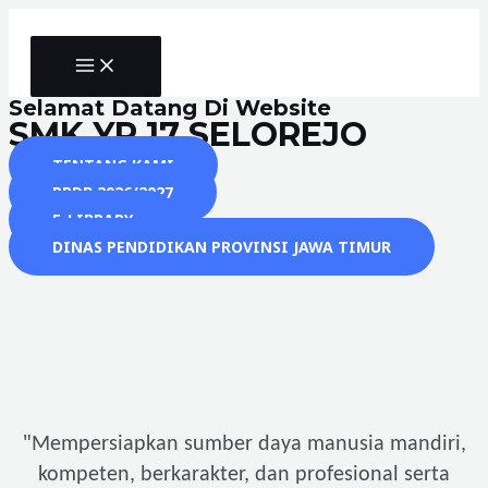
Skip
to
MAIN
content
MENU
Selamat Datang Di Website
SMK YP 17 SELOREJO
TENTANG KAMI
PPDB 2026/2027
E-LIBRARY
DINAS PENDIDIKAN PROVINSI JAWA TIMUR
"
Mempersiapkan sumber daya manusia mandiri,
kompeten, berkarakter, dan profesional serta