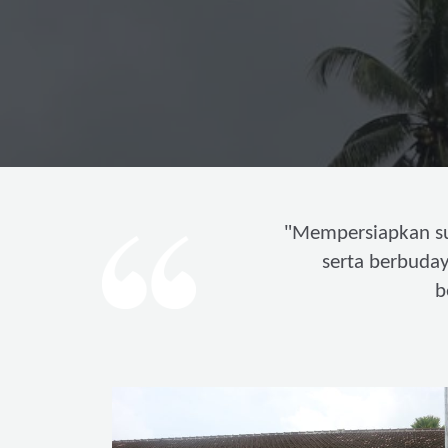
"
Mempersiapkan s
serta berbuda
b