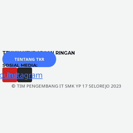
TEKNIK KENDARAAN RINGAN
TENTANG TKR
SOSIAL MEDIA:
outube
Instagram
© TIM PENGEMBANG IT SMK YP 17 SELOREJO 2023