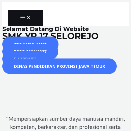
Skip
to
MAIN
content
MENU
Selamat Datang Di Website
SMK YP 17 SELOREJO
TENTANG KAMI
PPDB 2026/2027
E-LIBRARY
DINAS PENDIDIKAN PROVINSI JAWA TIMUR
"
Mempersiapkan sumber daya manusia mandiri,
kompeten, berkarakter, dan profesional serta