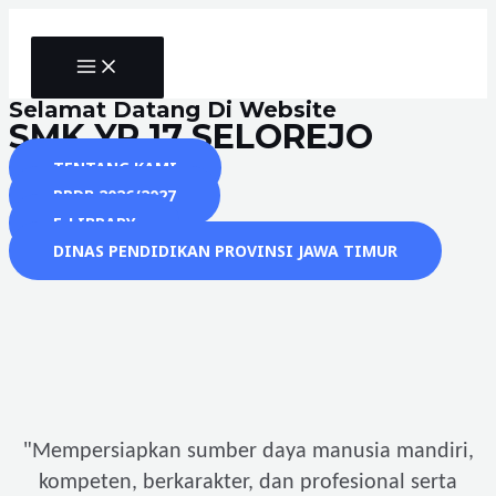
Skip
to
MAIN
content
MENU
Selamat Datang Di Website
SMK YP 17 SELOREJO
TENTANG KAMI
PPDB 2026/2027
E-LIBRARY
DINAS PENDIDIKAN PROVINSI JAWA TIMUR
"
Mempersiapkan sumber daya manusia mandiri,
kompeten, berkarakter, dan profesional serta