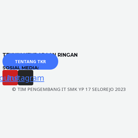
TEKNIK KENDARAAN RINGAN
TENTANG TKR
SOSIAL MEDIA:
outube
Instagram
© TIM PENGEMBANG IT SMK YP 17 SELOREJO 2023