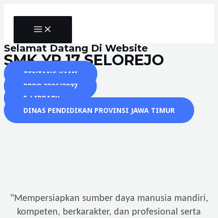
Skip
to
MAIN
content
MENU
Selamat Datang Di Website
SMK YP 17 SELOREJO
TENTANG KAMI
PPDB 2026/2027
E-LIBRARY
DINAS PENDIDIKAN PROVINSI JAWA TIMUR
"
Mempersiapkan sumber daya manusia mandiri,
kompeten, berkarakter, dan profesional serta