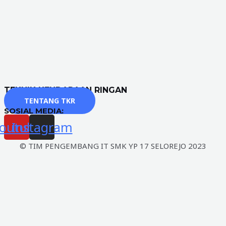
TEKNIK KENDARAAN RINGAN
TENTANG TKR
SOSIAL MEDIA:
outube
Instagram
© TIM PENGEMBANG IT SMK YP 17 SELOREJO 2023