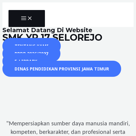
Skip
to
MAIN
content
MENU
Selamat Datang Di Website
SMK YP 17 SELOREJO
TENTANG KAMI
PPDB 2026/2027
E-LIBRARY
DINAS PENDIDIKAN PROVINSI JAWA TIMUR
"
Mempersiapkan sumber daya manusia mandiri,
kompeten, berkarakter, dan profesional serta