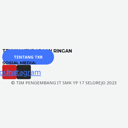
TEKNIK KENDARAAN RINGAN
TENTANG TKR
SOSIAL MEDIA:
outube
Instagram
© TIM PENGEMBANG IT SMK YP 17 SELOREJO 2023