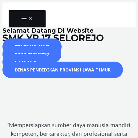
Skip
to
MAIN
content
MENU
Selamat Datang Di Website
SMK YP 17 SELOREJO
TENTANG KAMI
PPDB 2026/2027
E-LIBRARY
DINAS PENDIDIKAN PROVINSI JAWA TIMUR
"
Mempersiapkan sumber daya manusia mandiri,
kompeten, berkarakter, dan profesional serta