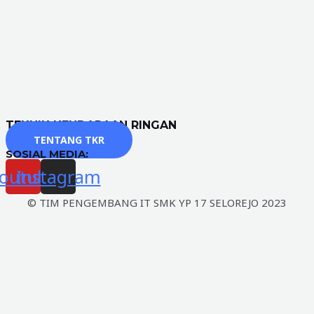
TEKNIK KENDARAAN RINGAN
TENTANG TKR
SOSIAL MEDIA:
outube
Instagram
© TIM PENGEMBANG IT SMK YP 17 SELOREJO 2023