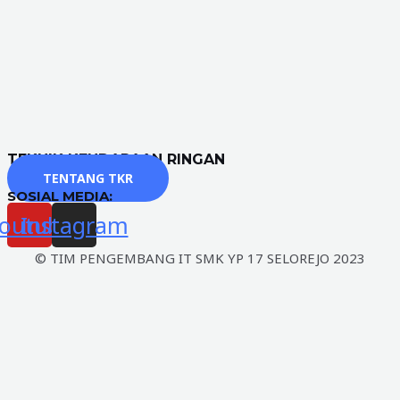
TEKNIK KENDARAAN RINGAN
TENTANG TKR
SOSIAL MEDIA:
outube
Instagram
© TIM PENGEMBANG IT SMK YP 17 SELOREJO 2023