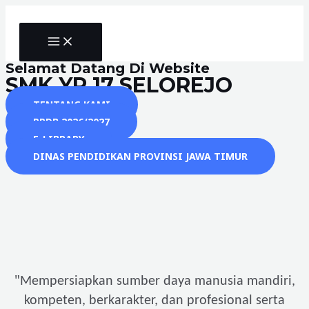
Skip
to
MAIN
content
MENU
Selamat Datang Di Website
SMK YP 17 SELOREJO
TENTANG KAMI
PPDB 2026/2027
E-LIBRARY
DINAS PENDIDIKAN PROVINSI JAWA TIMUR
"
Mempersiapkan sumber daya manusia mandiri,
kompeten, berkarakter, dan profesional serta