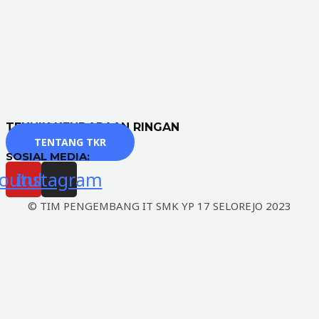
TEKNIK KENDARAAN RINGAN
TENTANG TKR
SOSIAL MEDIA:
outube
Instagram
© TIM PENGEMBANG IT SMK YP 17 SELOREJO 2023