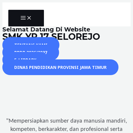
Skip
to
MAIN
content
MENU
Selamat Datang Di Website
SMK YP 17 SELOREJO
TENTANG KAMI
PPDB 2026/2027
E-LIBRARY
DINAS PENDIDIKAN PROVINSI JAWA TIMUR
"
Mempersiapkan sumber daya manusia mandiri,
kompeten, berkarakter, dan profesional serta