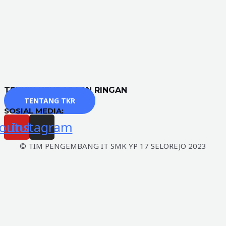
TEKNIK KENDARAAN RINGAN
TENTANG TKR
SOSIAL MEDIA:
outube
Instagram
© TIM PENGEMBANG IT SMK YP 17 SELOREJO 2023