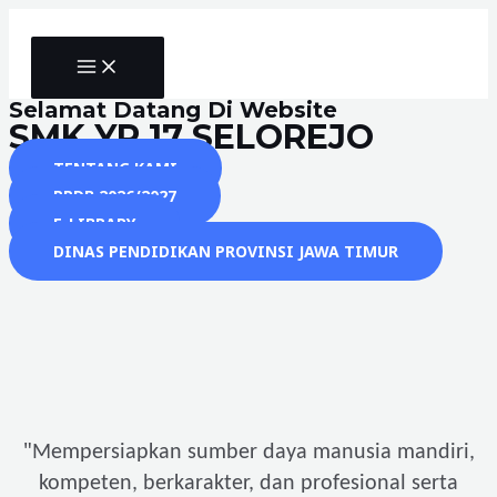
Skip
to
MAIN
content
MENU
Selamat Datang Di Website
SMK YP 17 SELOREJO
TENTANG KAMI
PPDB 2026/2027
E-LIBRARY
DINAS PENDIDIKAN PROVINSI JAWA TIMUR
"
Mempersiapkan sumber daya manusia mandiri,
kompeten, berkarakter, dan profesional serta