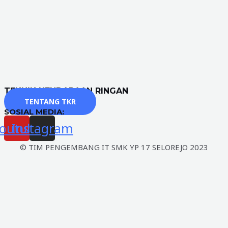
TEKNIK KENDARAAN RINGAN
TENTANG TKR
SOSIAL MEDIA:
outube
Instagram
© TIM PENGEMBANG IT SMK YP 17 SELOREJO 2023