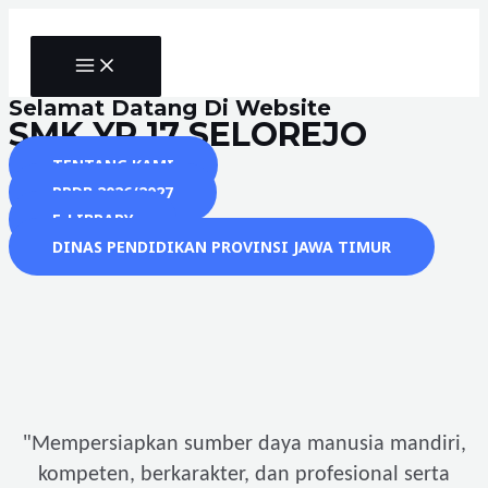
Skip
to
MAIN
content
MENU
Selamat Datang Di Website
SMK YP 17 SELOREJO
TENTANG KAMI
PPDB 2026/2027
E-LIBRARY
DINAS PENDIDIKAN PROVINSI JAWA TIMUR
"
Mempersiapkan sumber daya manusia mandiri,
kompeten, berkarakter, dan profesional serta