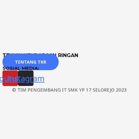
TEKNIK KENDARAAN RINGAN
TENTANG TKR
SOSIAL MEDIA:
outube
Instagram
© TIM PENGEMBANG IT SMK YP 17 SELOREJO 2023