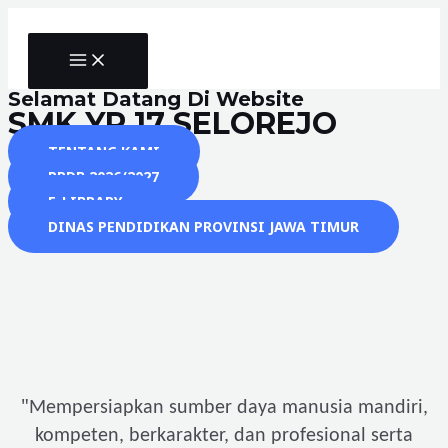
Skip
to
MAIN
content
MENU
Selamat Datang Di Website
SMK YP 17 SELOREJO
TENTANG KAMI
PPDB 2026/2027
E-LIBRARY
DINAS PENDIDIKAN PROVINSI JAWA TIMUR
"
Mempersiapkan sumber daya manusia mandiri,
kompeten, berkarakter, dan profesional serta