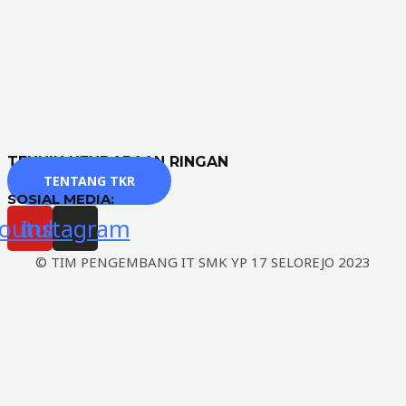
TEKNIK KENDARAAN RINGAN
TENTANG TKR
SOSIAL MEDIA:
outube
Instagram
© TIM PENGEMBANG IT SMK YP 17 SELOREJO 2023