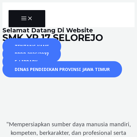
Skip
to
MAIN
content
MENU
Selamat Datang Di Website
SMK YP 17 SELOREJO
TENTANG KAMI
PPDB 2026/2027
E-LIBRARY
DINAS PENDIDIKAN PROVINSI JAWA TIMUR
"
Mempersiapkan sumber daya manusia mandiri,
kompeten, berkarakter, dan profesional serta