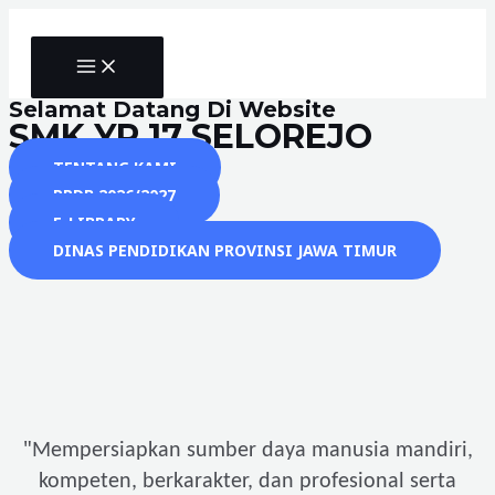
Skip
to
MAIN
content
MENU
Selamat Datang Di Website
SMK YP 17 SELOREJO
TENTANG KAMI
PPDB 2026/2027
E-LIBRARY
DINAS PENDIDIKAN PROVINSI JAWA TIMUR
"
Mempersiapkan sumber daya manusia mandiri,
kompeten, berkarakter, dan profesional serta