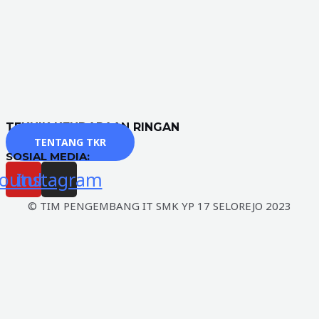
TEKNIK KENDARAAN RINGAN
TENTANG TKR
SOSIAL MEDIA:
outube
Instagram
© TIM PENGEMBANG IT SMK YP 17 SELOREJO 2023