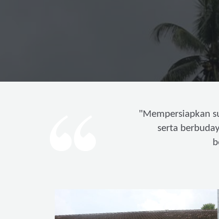
"
Mempersiapkan s
serta berbuda
b