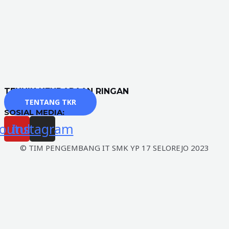
TEKNIK KENDARAAN RINGAN
TENTANG TKR
SOSIAL MEDIA:
outube
Instagram
© TIM PENGEMBANG IT SMK YP 17 SELOREJO 2023