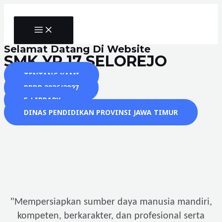
Skip
to
MAIN
content
MENU
Selamat Datang Di Website
SMK YP 17 SELOREJO
TENTANG KAMI
PPDB 2026/2027
E-LIBRARY
DINAS PENDIDIKAN PROVINSI JAWA TIMUR
"
Mempersiapkan sumber daya manusia mandiri,
kompeten, berkarakter, dan profesional serta