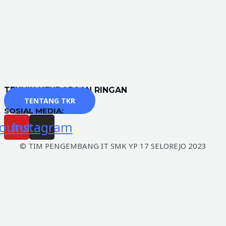
TEKNIK KENDARAAN RINGAN
TENTANG TKR
SOSIAL MEDIA:
outube
Instagram
© TIM PENGEMBANG IT SMK YP 17 SELOREJO 2023