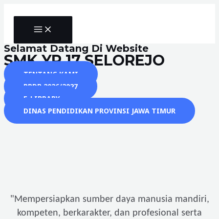
Skip
to
MAIN
content
MENU
Selamat Datang Di Website
SMK YP 17 SELOREJO
TENTANG KAMI
PPDB 2026/2027
E-LIBRARY
DINAS PENDIDIKAN PROVINSI JAWA TIMUR
"
Mempersiapkan sumber daya manusia mandiri,
kompeten, berkarakter, dan profesional serta